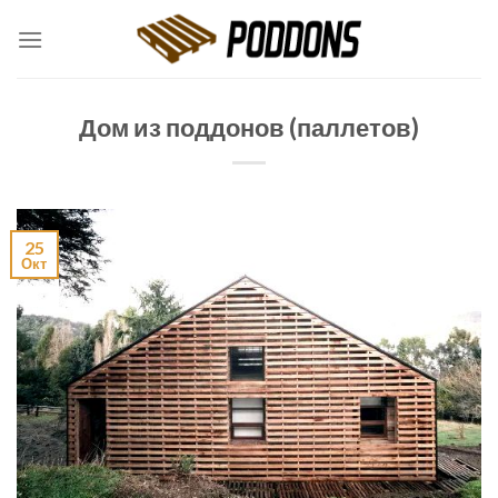
Skip
to
content
Дом из поддонов (паллетов)
25
Окт