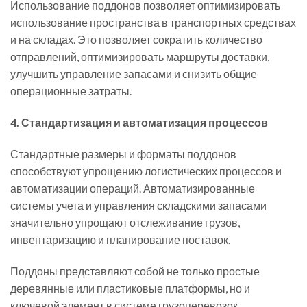
Использование поддонов позволяет оптимизировать
использование пространства в транспортных средствах
и на складах. Это позволяет сократить количество
отправлений, оптимизировать маршруты доставки,
улучшить управление запасами и снизить общие
операционные затраты.
4. Стандартизация и автоматизация процессов
Стандартные размеры и форматы поддонов
способствуют упрощению логистических процессов и
автоматизации операций. Автоматизированные
системы учета и управления складскими запасами
значительно упрощают отслеживание грузов,
инвентаризацию и планирование поставок.
Поддоны представляют собой не только простые
деревянные или пластиковые платформы, но и
ключевой элемент в системе грузоперевозок,