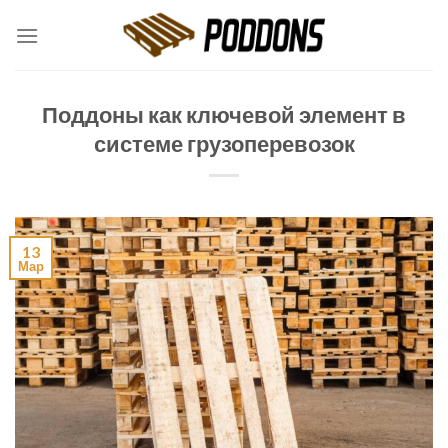
Skip
to
content
Поддоны как ключевой элемент в
системе грузоперевозок
13
Мар