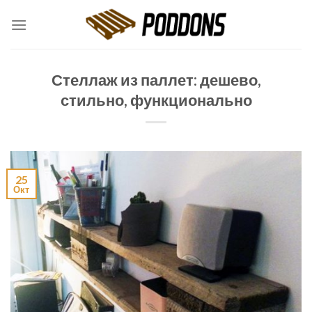
Skip
to
content
Стеллаж из паллет: дешево,
стильно, функционально
25
Окт